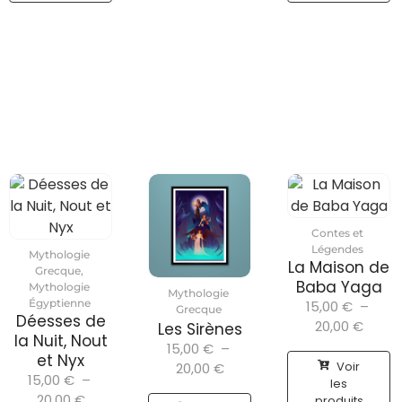
Contes et
Légendes
Mythologie
La Maison de
Grecque
,
Baba Yaga
Mythologie
Mythologie
Égyptienne
15,00
€
–
Grecque
Déesses de
20,00
€
Les Sirènes
la Nuit, Nout
15,00
€
–
et Nyx
Voir
20,00
€
15,00
€
–
les
20,00
€
produits