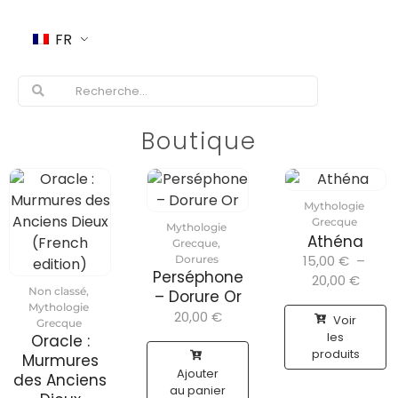
FR
Boutique
Mythologie
Grecque
Mythologie
Athéna
Grecque
,
15,00
€
–
Dorures
Perséphone
20,00
€
Non classé
,
– Dorure Or
Mythologie
20,00
€
Voir
Grecque
les
Oracle :
produits
Murmures
Ajouter
des Anciens
au panier