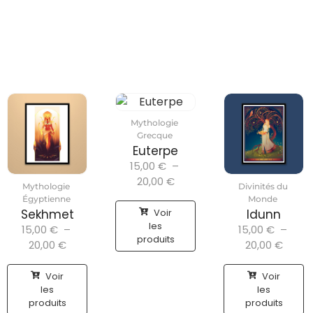
Mythologie
Grecque
Euterpe
15,00
€
–
20,00
€
Mythologie
Divinités du
Égyptienne
Monde
Voir
Sekhmet
Idunn
les
15,00
€
–
15,00
€
–
produits
20,00
€
20,00
€
Voir
Voir
les
les
produits
produits