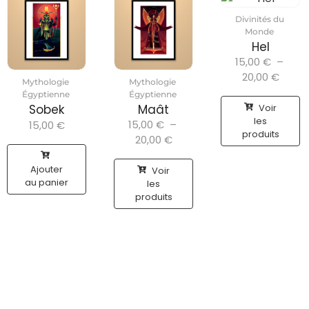
Divinités du
Monde
Hel
15,00
€
–
20,00
€
Mythologie
Mythologie
Égyptienne
Égyptienne
Voir
Sobek
Maât
les
15,00
€
–
15,00
€
produits
20,00
€
Ajouter
Voir
au panier
les
produits