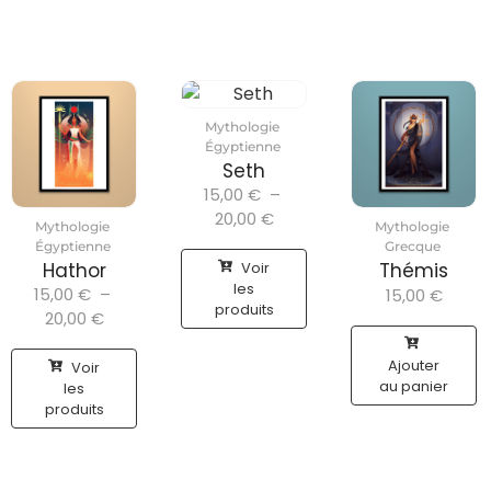
Mythologie
Égyptienne
Seth
15,00
€
–
20,00
€
Mythologie
Mythologie
Égyptienne
Grecque
Voir
Hathor
Thémis
les
15,00
€
–
15,00
€
produits
20,00
€
Ajouter
Voir
au panier
les
produits