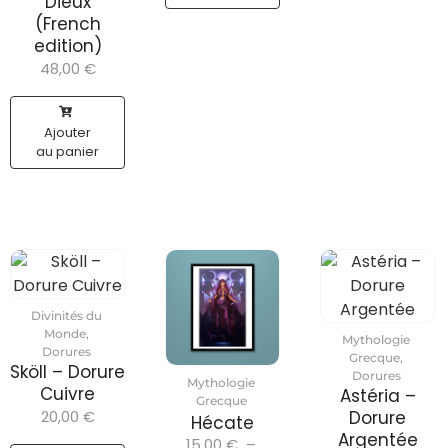
Dieux
(French
edition)
48,00
€
Ajouter
au panier
Divinités du
Monde
,
Mythologie
Dorures
Grecque
,
Sköll – Dorure
Dorures
Mythologie
Cuivre
Astéria –
Grecque
20,00
€
Dorure
Hécate
Argentée
15,00
€
–