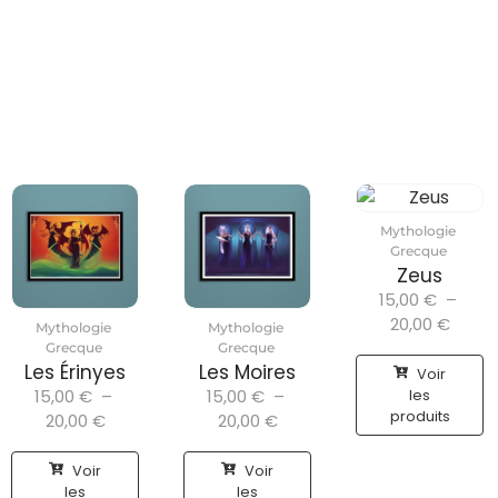
Mythologie
Grecque
Zeus
15,00
€
–
20,00
€
Mythologie
Mythologie
Grecque
Grecque
Les Érinyes
Les Moires
Voir
15,00
€
–
15,00
€
–
les
produits
20,00
€
20,00
€
Voir
Voir
les
les