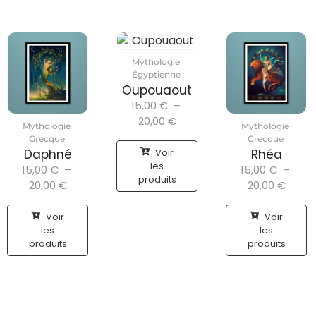
Mythologie
Égyptienne
Oupouaout
15,00
€
–
20,00
€
Mythologie
Mythologie
Grecque
Grecque
Voir
Daphné
Rhéa
les
15,00
€
–
15,00
€
–
produits
20,00
€
20,00
€
Voir
Voir
les
les
produits
produits