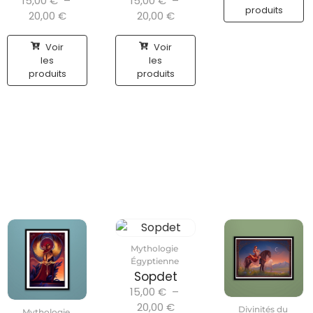
15,00
€
–
15,00
€
–
produits
20,00
€
20,00
€
Voir
Voir
les
les
produits
produits
Mythologie
Égyptienne
Sopdet
15,00
€
–
20,00
€
Divinités du
Mythologie