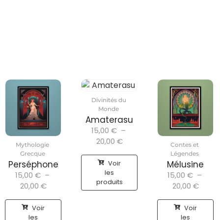
Divinités du
Monde
Amaterasu
15,00
€
–
20,00
€
Mythologie
Contes et
Grecque
Légendes
Voir
Perséphone
Mélusine
les
15,00
€
–
15,00
€
–
produits
20,00
€
20,00
€
Voir
Voir
les
les