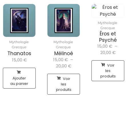
Mythologie
Grecque
Éros et
Psyché
Mythologie
Mythologie
15,00
€
–
Grecque
Grecque
20,00
€
Thanatos
Mélinoé
15,00
€
–
15,00
€
Voir
20,00
€
les
produits
Ajouter
Voir
au panier
les
produits