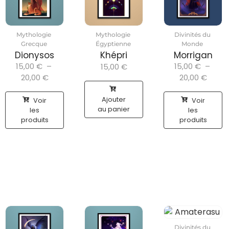
Mythologie
Mythologie
Divinités du
Grecque
Égyptienne
Monde
Dionysos
Khépri
Morrigan
15,00
€
–
15,00
€
–
15,00
€
20,00
€
20,00
€
Ajouter
Voir
Voir
au panier
les
les
produits
produits
Divinités du