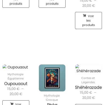
15,00
€
–
produits
produits
20,00
€
Voir
les
produits
Mythologie
Contes et
Égyptienne
Légendes
Oupouaout
Shéhérazade
15,00
€
–
15,00
€
–
20,00
€
Mythologie
20,00
€
Grecque
Voir