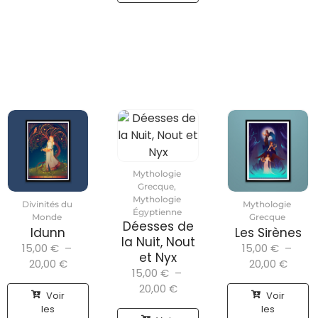
Mythologie
Grecque
,
Mythologie
Divinités du
Mythologie
Égyptienne
Monde
Grecque
Déesses de
Idunn
Les Sirènes
la Nuit, Nout
15,00
€
–
15,00
€
–
et Nyx
20,00
€
20,00
€
15,00
€
–
20,00
€
Voir
Voir
les
les