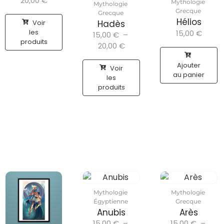
20,00
€
Mythologie
Mythologie
Grecque
Grecque
Hélios
Voir
Hadès
les
15,00
€
15,00
€
–
produits
20,00
€
Ajouter
Voir
au panier
les
produits
Mythologie
Mythologie
Égyptienne
Grecque
Anubis
Arès
15,00
€
–
15,00
€
–