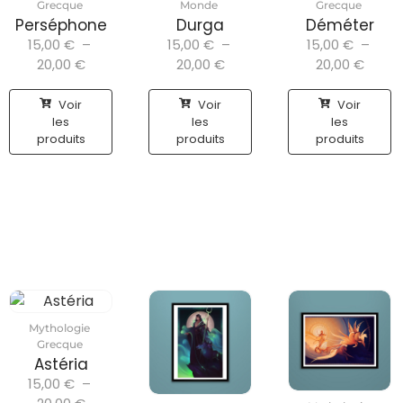
Grecque
Monde
Grecque
Perséphone
Durga
Déméter
15,00
€
–
15,00
€
–
15,00
€
–
20,00
€
20,00
€
20,00
€
Voir
Voir
Voir
les
les
les
produits
produits
produits
Mythologie
Grecque
Astéria
15,00
€
–