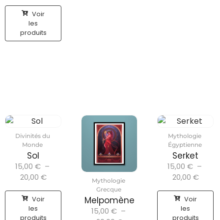
Voir
les
produits
Divinités du
Mythologie
Monde
Égyptienne
Sol
Serket
15,00
€
–
15,00
€
–
20,00
€
20,00
€
Mythologie
Grecque
Voir
Voir
Melpomène
les
les
15,00
€
–
produits
produits