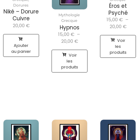
Éros et
Dorures
Niké – Dorure
Psyché
Mythologie
Cuivre
15,00
€
–
Grecque
20,00
€
20,00
€
Hypnos
15,00
€
–
Voir
20,00
€
Ajouter
les
au panier
produits
Voir
les
produits