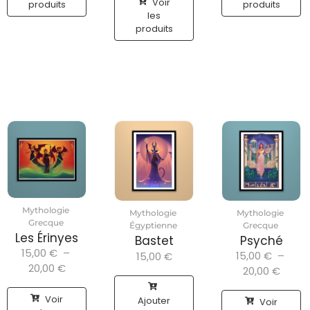
Voir
produits
produits
les
produits
Mythologie
Mythologie
Mythologie
Grecque
Égyptienne
Grecque
Les Érinyes
Bastet
Psyché
15,00
€
–
15,00
€
–
15,00
€
20,00
€
20,00
€
Voir
Ajouter
Voir