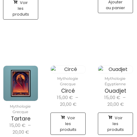
Ajouter
Voir
au panier
les
produits
Mythologie
Mythologie
Grecque
Égyptienne
Circé
Ouadjet
15,00
€
–
15,00
€
–
20,00
€
20,00
€
Mythologie
Grecque
Voir
Voir
Tartare
les
les
15,00
€
–
produits
produits
20,00
€