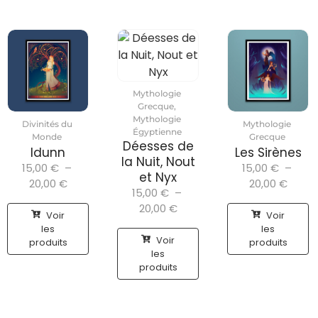
Mythologie
Grecque
,
Mythologie
Divinités du
Mythologie
Égyptienne
Monde
Grecque
Déesses de
Idunn
Les Sirènes
la Nuit, Nout
15,00
€
–
15,00
€
–
et Nyx
20,00
€
20,00
€
15,00
€
–
20,00
€
Voir
Voir
les
les
Voir
produits
produits
les
produits