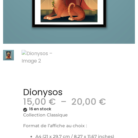
Dionysos
15,00
€
–
20,00
€
16 en stock
Collection Classique
Format de l’affiche au choix :
A4 (21 x 29,7 cm / 8,27 x 11,67 inches)