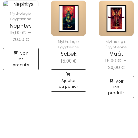
Mythologie
Égyptienne
Nephtys
15,00
€
–
20,00
€
Mythologie
Mythologie
Égyptienne
Égyptienne
Voir
Sobek
Maât
les
15,00
€
–
15,00
€
produits
20,00
€
Ajouter
Voir
au panier
les
produits