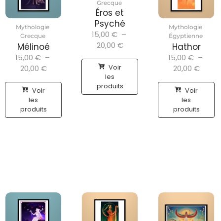
Grecque
Éros et
Psyché
Mythologie
Mythologie
15,00
€
–
Grecque
Égyptienne
20,00
€
Mélinoé
Hathor
15,00
€
–
15,00
€
–
Voir
20,00
€
20,00
€
les
produits
Voir
Voir
les
les
produits
produits