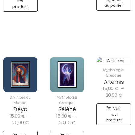
les
au panier
produits
Mythologie
Grecque
Artémis
15,00
€
–
20,00
€
Divinités du
Mythologie
Monde
Grecque
Voir
Freya
Séléné
les
15,00
€
–
15,00
€
–
produits
20,00
€
20,00
€