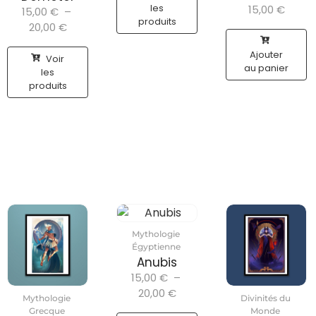
les
15,00
€
15,00
€
–
produits
20,00
€
Ajouter
Voir
au panier
les
produits
Mythologie
Égyptienne
Anubis
15,00
€
–
20,00
€
Mythologie
Divinités du
Grecque
Monde