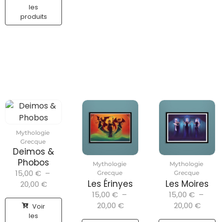
les
produits
Mythologie
Grecque
Deimos &
Phobos
Mythologie
Mythologie
15,00
€
–
Grecque
Grecque
Les Érinyes
Les Moires
20,00
€
15,00
€
–
15,00
€
–
20,00
€
20,00
€
Voir
les