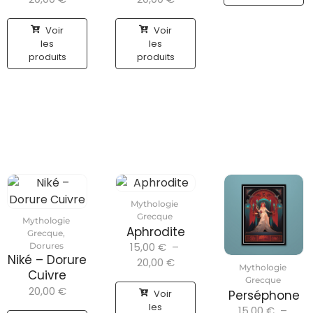
Voir
Voir
les
les
produits
produits
Mythologie
Grecque
Mythologie
Aphrodite
Grecque
,
15,00
€
–
Dorures
Niké – Dorure
20,00
€
Mythologie
Cuivre
Grecque
20,00
€
Voir
Perséphone
les
15,00
€
–