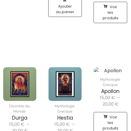
Ajouter
Voir
au panier
les
produits
Mythologie
Grecque
Apollon
15,00
€
–
20,00
€
Divinités du
Mythologie
Monde
Grecque
Voir
Durga
Hestia
les
15,00
€
–
15,00
€
–
produits
20,00
€
20,00
€