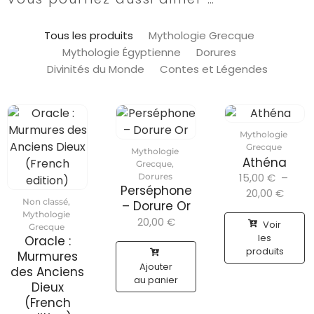
Tous les produits
Mythologie Grecque
Mythologie Égyptienne
Dorures
Divinités du Monde
Contes et Légendes
Mythologie
Grecque
Mythologie
Athéna
Grecque
,
15,00
€
–
Dorures
Perséphone
20,00
€
Non classé
,
– Dorure Or
Mythologie
20,00
€
Voir
Grecque
les
Oracle :
produits
Murmures
Ajouter
des Anciens
au panier
Dieux
(French