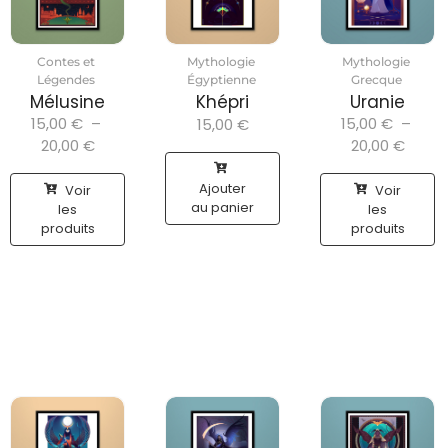
Contes et
Mythologie
Mythologie
Légendes
Égyptienne
Grecque
Mélusine
Khépri
Uranie
15,00
€
–
15,00
€
–
15,00
€
20,00
€
20,00
€
Ajouter
Voir
Voir
au panier
les
les
produits
produits