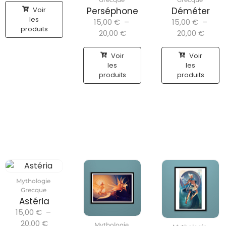
Voir
Perséphone
Déméter
les
15,00
€
–
15,00
€
–
produits
20,00
€
20,00
€
Voir
Voir
les
les
produits
produits
Mythologie
Grecque
Astéria
15,00
€
–
20,00
€
Mythologie