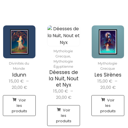
Mythologie
Grecque
,
Mythologie
Divinités du
Mythologie
Égyptienne
Monde
Grecque
Déesses de
Idunn
Les Sirènes
la Nuit, Nout
15,00
€
–
15,00
€
–
et Nyx
20,00
€
20,00
€
15,00
€
–
20,00
€
Voir
Voir
les
les
Voir
produits
produits
les
produits