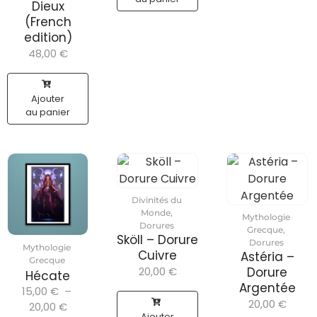
Dieux
(French
edition)
48,00
€
Ajouter
au panier
Divinités du
Monde
,
Mythologie
Dorures
Grecque
,
Sköll – Dorure
Dorures
Mythologie
Cuivre
Astéria –
Grecque
20,00
€
Dorure
Hécate
Argentée
15,00
€
–
20,00
€
20,00
€
Ajouter