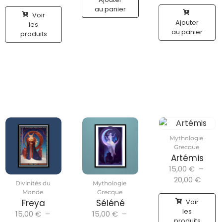
au panier
Voir
Ajouter
les
au panier
produits
Mythologie
Grecque
Artémis
15,00
€
–
20,00
€
Divinités du
Mythologie
Monde
Grecque
Voir
Freya
Séléné
les
15,00
€
–
15,00
€
–
produits