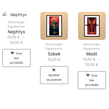
Mythologie
Égyptienne
Nephtys
15,00
€
–
20,00
€
Mythologie
Mythologie
Égyptienne
Égyptienne
Voir
Sobek
Maât
les
15,00
€
–
15,00
€
produits
20,00
€
Ajouter
Voir
au panier
les
produits