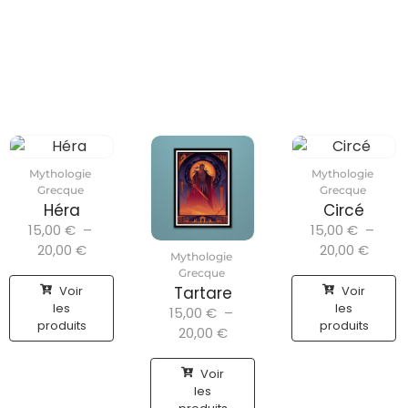
Mythologie
Mythologie
Grecque
Grecque
Héra
Circé
15,00
€
–
15,00
€
–
20,00
€
20,00
€
Mythologie
Grecque
Voir
Voir
Tartare
les
les
15,00
€
–
produits
produits
20,00
€
Voir
les