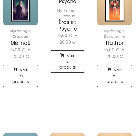
Mythologie
Grecque
Éros et
Psyché
Mythologie
Mythologie
15,00
€
–
Grecque
Égyptienne
20,00
€
Mélinoé
Hathor
15,00
€
–
15,00
€
–
Voir
20,00
€
20,00
€
les
produits
Voir
Voir
les
les
produits
produits