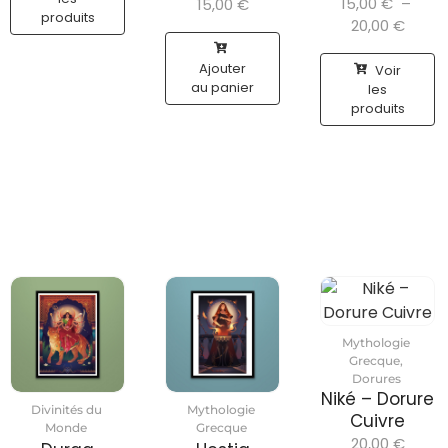
15,00
€
–
15,00
€
produits
20,00
€
Ajouter
Voir
au panier
les
produits
Mythologie
Grecque
,
Dorures
Niké – Dorure
Divinités du
Mythologie
Cuivre
Monde
Grecque
20,00
€