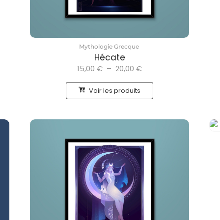
Mythologie Grecque
Hécate
15,00
€
–
20,00
€
Voir les produits