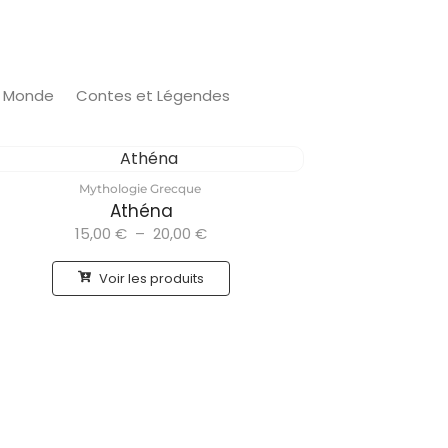
u Monde
Contes et Légendes
Mythologie Grecque
Athéna
15,00
€
–
20,00
€
Voir les produits