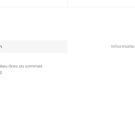
Informati
n
e dieu Grec du sommeil.
g.