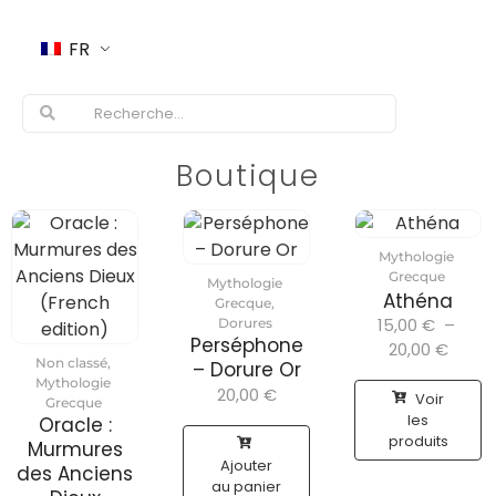
FR
Boutique
Mythologie
Grecque
Mythologie
Athéna
Grecque
,
15,00
€
–
Dorures
Perséphone
20,00
€
Non classé
,
– Dorure Or
Mythologie
20,00
€
Voir
Grecque
les
Oracle :
produits
Murmures
Ajouter
des Anciens
au panier