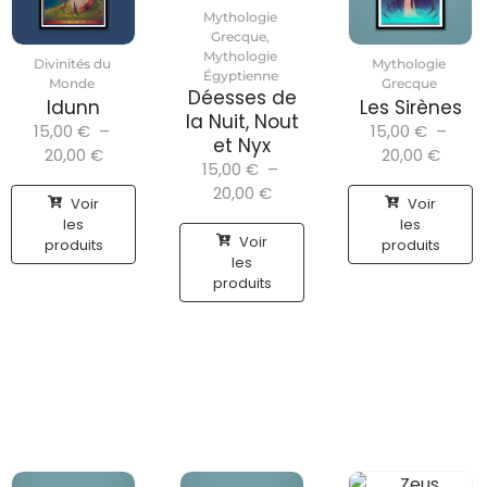
Mythologie
Grecque
,
Mythologie
Divinités du
Mythologie
Égyptienne
Monde
Grecque
Déesses de
Idunn
Les Sirènes
la Nuit, Nout
15,00
€
–
15,00
€
–
et Nyx
20,00
€
20,00
€
15,00
€
–
20,00
€
Voir
Voir
les
les
Voir
produits
produits
les
produits