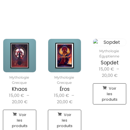
Mythologie
Égyptienne
Sopdet
15,00
€
–
20,00
€
Mythologie
Mythologie
Grecque
Grecque
Voir
Khaos
Éros
les
15,00
€
–
15,00
€
–
produits
20,00
€
20,00
€
Voir
Voir
les
les
produits
produits