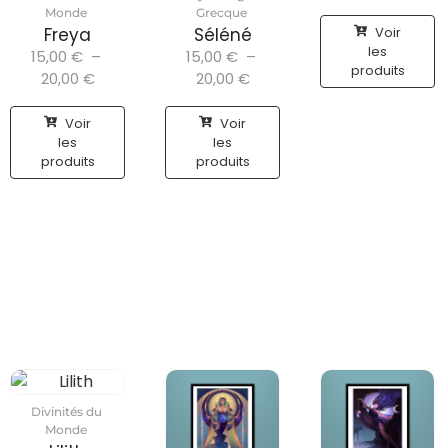
Monde
Grecque
Voir
Freya
Séléné
les
15,00
€
–
15,00
€
–
produits
20,00
€
20,00
€
Voir
Voir
les
les
produits
produits
Divinités du
Monde