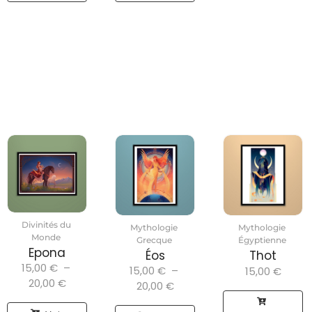
Divinités du
Mythologie
Mythologie
Monde
Grecque
Égyptienne
Epona
Éos
Thot
15,00
€
–
15,00
€
–
15,00
€
20,00
€
20,00
€