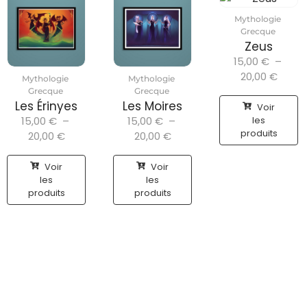
Mythologie
Grecque
Zeus
15,00
€
–
20,00
€
Mythologie
Mythologie
Grecque
Grecque
Les Érinyes
Les Moires
Voir
15,00
€
–
15,00
€
–
les
produits
20,00
€
20,00
€
Voir
Voir
les
les
produits
produits