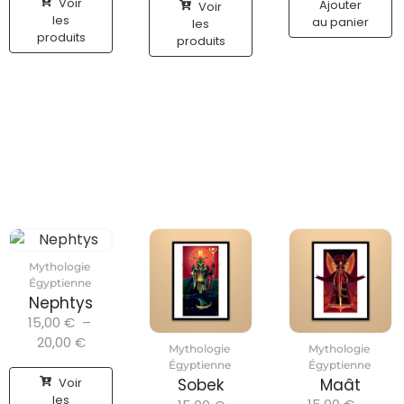
Voir
Ajouter
Voir
les
au panier
les
produits
produits
Mythologie
Égyptienne
Nephtys
15,00
€
–
20,00
€
Mythologie
Mythologie
Égyptienne
Égyptienne
Voir
Sobek
Maât
les