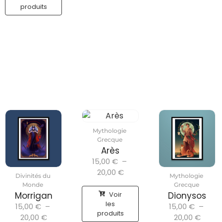
produits
Mythologie
Grecque
Arès
15,00
€
–
20,00
€
Divinités du
Mythologie
Monde
Grecque
Voir
Morrigan
Dionysos
les
15,00
€
–
15,00
€
–
produits
20,00
€
20,00
€