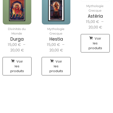
Mythologie
Grecque
Astéria
15,00
€
–
20,00
€
Divinités du
Mythologie
Monde
Grecque
Voir
Durga
Hestia
les
15,00
€
–
15,00
€
–
produits
20,00
€
20,00
€
Voir
Voir
les
les
produits
produits