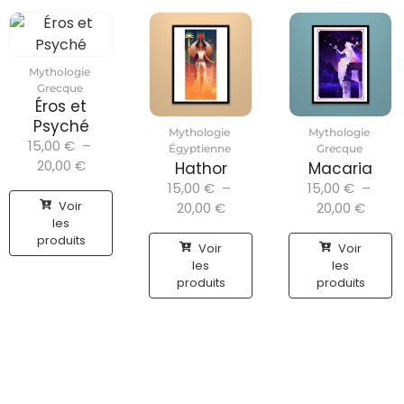
Mythologie
Grecque
Éros et
Psyché
Mythologie
Mythologie
15,00
€
–
Égyptienne
Grecque
20,00
€
Hathor
Macaria
15,00
€
–
15,00
€
–
Voir
20,00
€
20,00
€
les
produits
Voir
Voir
les
les
produits
produits