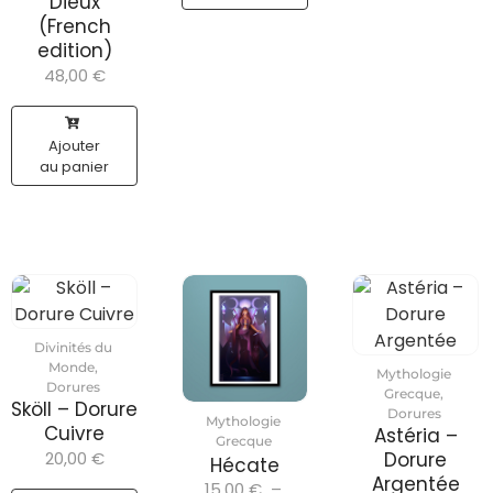
Dieux
(French
edition)
48,00
€
Ajouter
au panier
Divinités du
Monde
,
Mythologie
Dorures
Grecque
,
Sköll – Dorure
Dorures
Mythologie
Cuivre
Astéria –
Grecque
20,00
€
Dorure
Hécate
Argentée
15,00
€
–