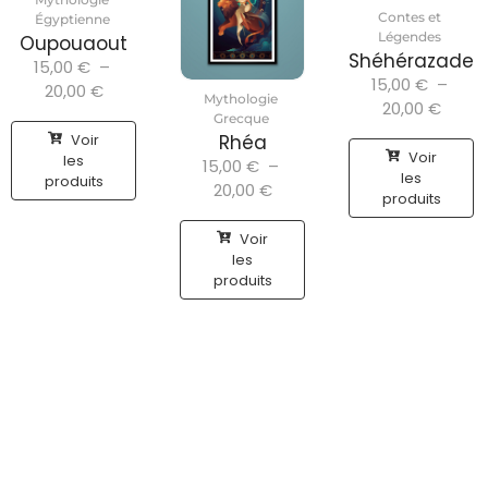
Contes et
Égyptienne
Légendes
Oupouaout
Shéhérazade
15,00
€
–
15,00
€
–
20,00
€
Mythologie
20,00
€
Grecque
Voir
Rhéa
Voir
les
15,00
€
–
les
produits
20,00
€
produits
Voir
les
produits