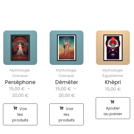
Mythologie
Mythologie
Mythologie
Grecque
Grecque
Égyptienne
Perséphone
Déméter
Khépri
15,00
€
–
15,00
€
–
15,00
€
20,00
€
20,00
€
Ajouter
Voir
Voir
au panier
les
les
produits
produits