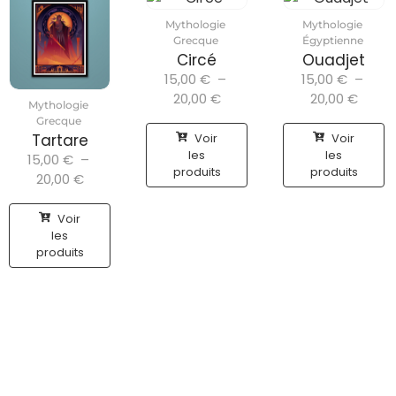
Mythologie
Mythologie
Grecque
Égyptienne
Circé
Ouadjet
15,00
€
–
15,00
€
–
20,00
€
20,00
€
Mythologie
Grecque
Voir
Voir
Tartare
les
les
15,00
€
–
produits
produits
20,00
€
Voir
les
produits