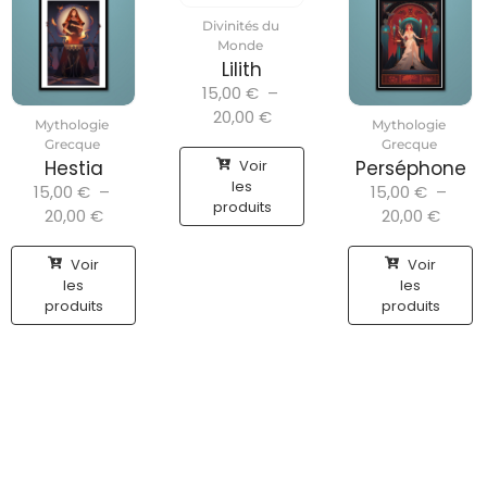
Divinités du
Monde
Lilith
15,00
€
–
20,00
€
Mythologie
Mythologie
Grecque
Grecque
Voir
Hestia
Perséphone
les
15,00
€
–
15,00
€
–
produits
20,00
€
20,00
€
Voir
Voir
les
les
produits
produits