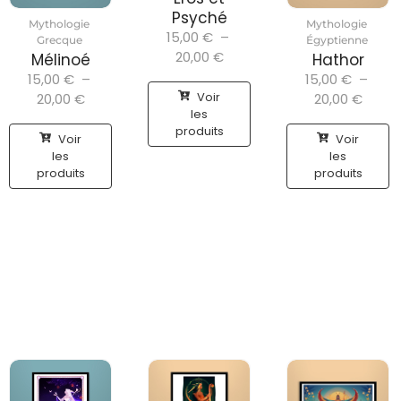
Psyché
Mythologie
Mythologie
15,00
€
–
Grecque
Égyptienne
20,00
€
Mélinoé
Hathor
15,00
€
–
15,00
€
–
Voir
20,00
€
20,00
€
les
produits
Voir
Voir
les
les
produits
produits