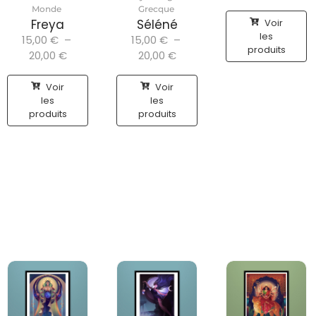
Monde
Grecque
Voir
Freya
Séléné
les
15,00
€
–
15,00
€
–
produits
20,00
€
20,00
€
Voir
Voir
les
les
produits
produits