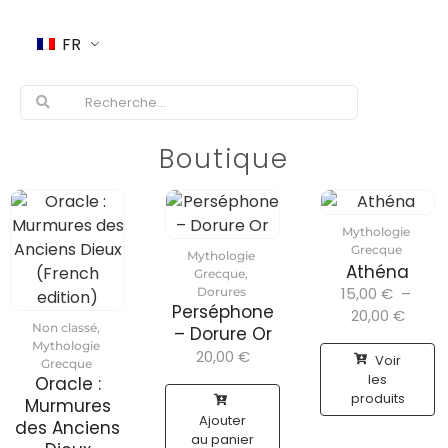
FR
Boutique
Mythologie
Grecque
Mythologie
Athéna
Grecque
,
15,00
€
–
Dorures
Perséphone
20,00
€
Non classé
,
– Dorure Or
Mythologie
20,00
€
Voir
Grecque
les
Oracle :
produits
Murmures
Ajouter
des Anciens
au panier