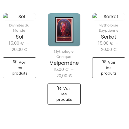
Divinités du
Mythologie
Monde
Égyptienne
Sol
Serket
15,00
€
–
15,00
€
–
20,00
€
20,00
€
Mythologie
Grecque
Voir
Voir
Melpomène
les
les
15,00
€
–
produits
produits
20,00
€
Voir
les
produits