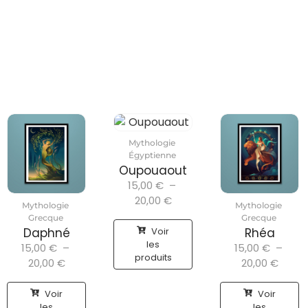
Mythologie
Égyptienne
Oupouaout
15,00
€
–
20,00
€
Mythologie
Mythologie
Grecque
Grecque
Voir
Daphné
Rhéa
les
15,00
€
–
15,00
€
–
produits
20,00
€
20,00
€
Voir
Voir
les
les