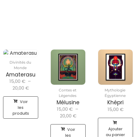
Divinités du
Monde
Amaterasu
15,00
€
–
20,00
€
Contes et
Mythologie
Légendes
Égyptienne
Voir
Mélusine
Khépri
les
15,00
€
–
15,00
€
produits
20,00
€
Ajouter
Voir
au panier
les