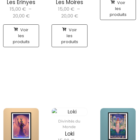
Les Érinyes
Les Moires
Voir
15,00
€
–
15,00
€
–
les
produits
20,00
€
20,00
€
Voir
Voir
les
les
produits
produits
Divinités du
Monde
Loki