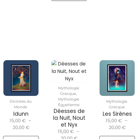
Mythologie
Grecque
,
Mythologie
Divinités du
Mythologie
Égyptienne
Monde
Grecque
Déesses de
Idunn
Les Sirènes
la Nuit, Nout
15,00
€
–
15,00
€
–
et Nyx
20,00
€
20,00
€
15,00
€
–
20,00
€