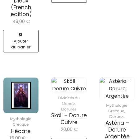
Dieux
(French
edition)
48,00
€
Ajouter
au panier
Divinités du
Monde
,
Mythologie
Dorures
Grecque
,
Sköll – Dorure
Dorures
Mythologie
Cuivre
Astéria –
Grecque
20,00
€
Dorure
Hécate
Argentée
15,00
€
–