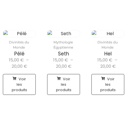
Divinités du
Mythologie
Divinités du
Monde
Égyptienne
Monde
Pélé
Seth
Hel
15,00
€
–
15,00
€
–
15,00
€
–
20,00
€
20,00
€
20,00
€
Voir
Voir
Voir
les
les
les
produits
produits
produits