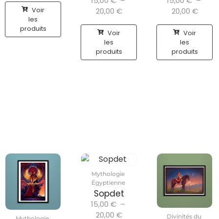
15,00
€
–
15,00
€
–
Voir
20,00
€
20,00
€
les
produits
Voir
Voir
les
les
produits
produits
Mythologie
Égyptienne
Sopdet
15,00
€
–
20,00
€
Divinités du
Mythologie