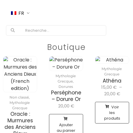
FR
Boutique
Mythologie
Grecque
Mythologie
Athéna
Grecque
,
15,00
€
–
Dorures
Perséphone
20,00
€
Non classé
,
– Dorure Or
Mythologie
20,00
€
Voir
Grecque
les
Oracle :
produits
Murmures
Ajouter
des Anciens
au panier