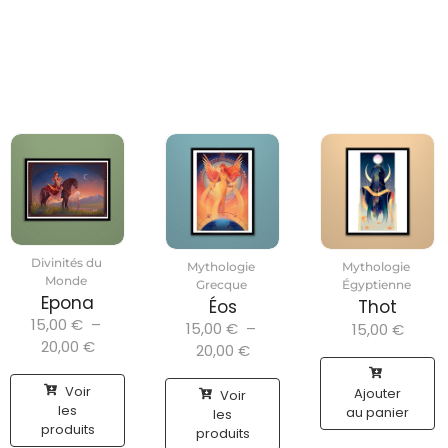
Divinités du
Mythologie
Mythologie
Monde
Grecque
Égyptienne
Epona
Éos
Thot
15,00
€
–
15,00
€
–
15,00
€
20,00
€
20,00
€
Voir
Ajouter
Voir
les
au panier
les
produits
produits