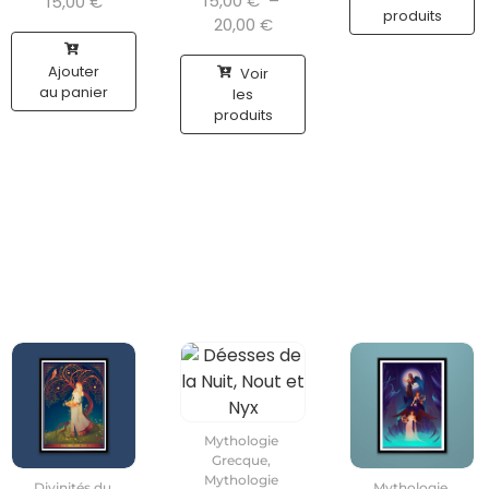
15,00
€
–
15,00
€
produits
20,00
€
Ajouter
Voir
au panier
les
produits
Mythologie
Grecque
,
Mythologie
Divinités du
Mythologie