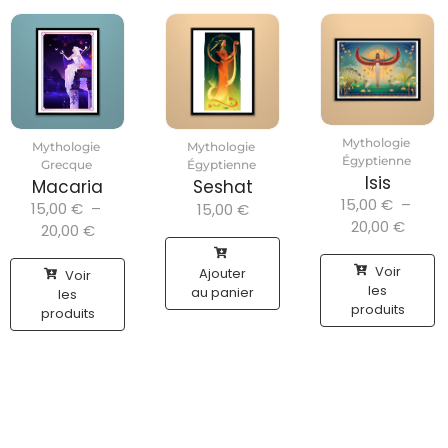
Mythologie
Mythologie
Mythologie
Égyptienne
Grecque
Égyptienne
Isis
Macaria
Seshat
15,00
€
–
15,00
€
–
15,00
€
20,00
€
20,00
€
Voir
Ajouter
Voir
les
au panier
les
produits
produits