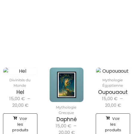
Divinités du
Mythologie
Monde
Égyptienne
Hel
Oupouaout
15,00
€
–
15,00
€
–
20,00
€
20,00
€
Mythologie
Grecque
Voir
Voir
Daphné
les
les
15,00
€
–
produits
produits
20,00
€