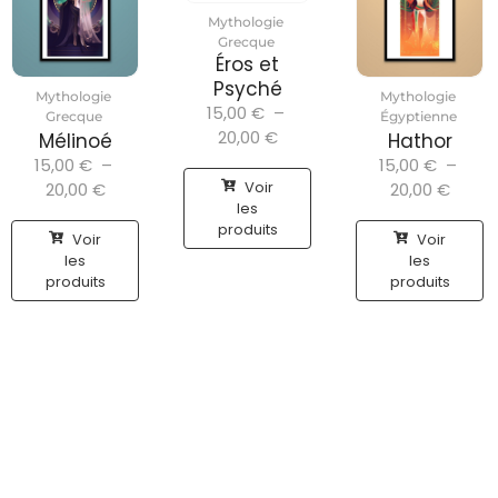
Mythologie
Grecque
Éros et
Psyché
Mythologie
Mythologie
15,00
€
–
Grecque
Égyptienne
20,00
€
Mélinoé
Hathor
15,00
€
–
15,00
€
–
Voir
20,00
€
20,00
€
les
produits
Voir
Voir
les
les
produits
produits