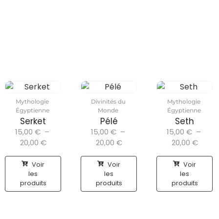
Mythologie
Divinités du
Mythologie
Égyptienne
Monde
Égyptienne
Serket
Pélé
Seth
15,00
€
–
15,00
€
–
15,00
€
–
20,00
€
20,00
€
20,00
€
Voir
Voir
Voir
les
les
les
produits
produits
produits