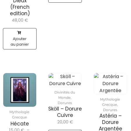
Dieux
(French
edition)
48,00
€
Ajouter
au panier
Divinités du
Monde
,
Mythologie
Dorures
Grecque
,
Sköll – Dorure
Dorures
Mythologie
Cuivre
Astéria –
Grecque
20,00
€
Dorure
Hécate
Argentée
15,00
€
–