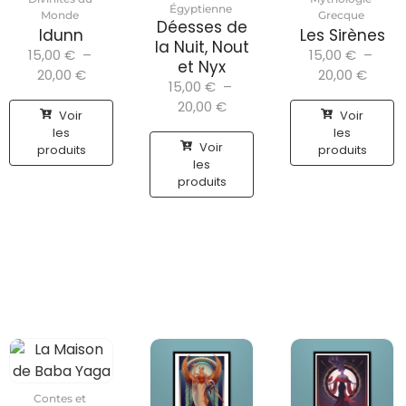
Égyptienne
Monde
Grecque
Déesses de
Idunn
Les Sirènes
la Nuit, Nout
15,00
€
–
15,00
€
–
et Nyx
20,00
€
20,00
€
15,00
€
–
20,00
€
Voir
Voir
les
les
Voir
produits
produits
les
produits
Contes et