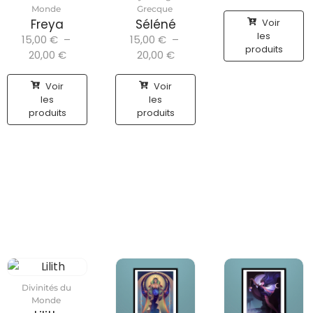
Monde
Grecque
Voir
Freya
Séléné
les
15,00
€
–
15,00
€
–
produits
20,00
€
20,00
€
Voir
Voir
les
les
produits
produits
Divinités du
Monde