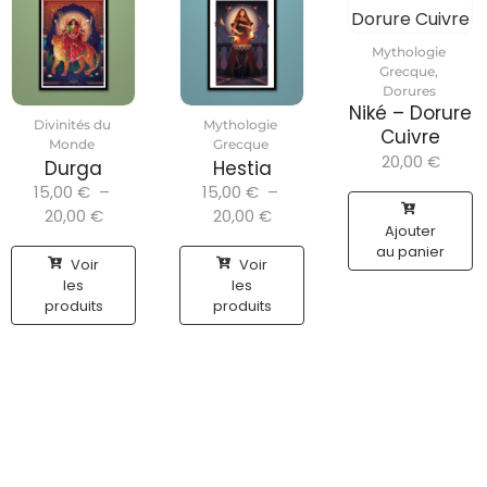
Mythologie
Grecque
,
Dorures
Niké – Dorure
Divinités du
Mythologie
Cuivre
Monde
Grecque
20,00
€
Durga
Hestia
15,00
€
–
15,00
€
–
20,00
€
20,00
€
Ajouter
au panier
Voir
Voir
les
les
produits
produits