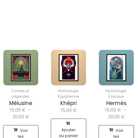
Contes et
Mythologie
Mythologie
Légendes
Égyptienne
Grecque
Mélusine
Khépri
Hermès
15,00
€
–
15,00
€
–
15,00
€
20,00
€
20,00
€
Ajouter
Voir
Voir
au panier
les
les