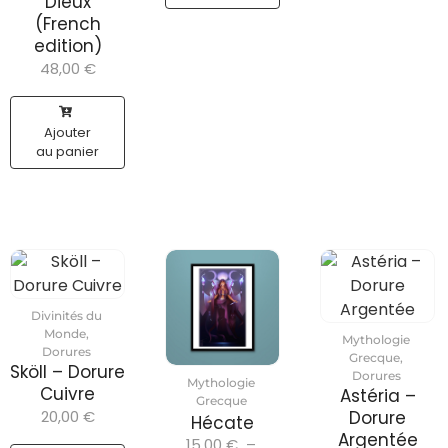
Dieux
(French
edition)
48,00
€
Ajouter
au panier
Divinités du
Monde
,
Mythologie
Dorures
Grecque
,
Sköll – Dorure
Dorures
Mythologie
Cuivre
Astéria –
Grecque
20,00
€
Dorure
Hécate
Argentée
15,00
€
–