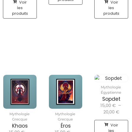
Voir
Voir
les
les
produits
produits
Mythologie
Égyptienne
Sopdet
15,00
€
–
20,00
€
Mythologie
Mythologie
Grecque
Grecque
Voir
Khaos
Éros
les