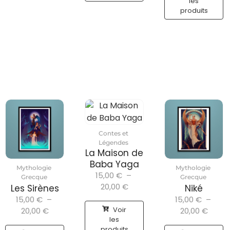
les
produits
Contes et
Légendes
La Maison de
Baba Yaga
Mythologie
Mythologie
15,00
€
–
Grecque
Grecque
20,00
€
Les Sirènes
Niké
15,00
€
–
15,00
€
–
Voir
20,00
€
20,00
€
les
produits