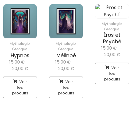
Mythologie
Grecque
Éros et
Psyché
Mythologie
Mythologie
15,00
€
–
Grecque
Grecque
20,00
€
Hypnos
Mélinoé
15,00
€
–
15,00
€
–
Voir
20,00
€
20,00
€
les
produits
Voir
Voir
les
les
produits
produits