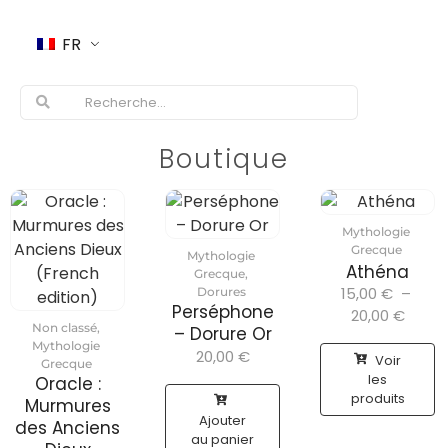
FR
Boutique
Mythologie
Grecque
Mythologie
Athéna
Grecque
,
15,00
€
–
Dorures
Perséphone
20,00
€
Non classé
,
– Dorure Or
Mythologie
20,00
€
Voir
Grecque
les
Oracle :
produits
Murmures
Ajouter
des Anciens
au panier