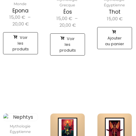
Monde
Grecque
Égyptienne
Epona
Éos
Thot
15,00
€
–
15,00
€
–
15,00
€
20,00
€
20,00
€
Voir
Ajouter
Voir
les
au panier
les
produits
produits
Mythologie
Égyptienne