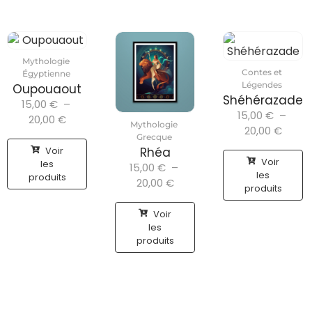
Mythologie
Contes et
Égyptienne
Légendes
Oupouaout
Shéhérazade
15,00
€
–
15,00
€
–
20,00
€
Mythologie
20,00
€
Grecque
Voir
Rhéa
Voir
les
15,00
€
–
les
produits
20,00
€
produits
Voir
les
produits