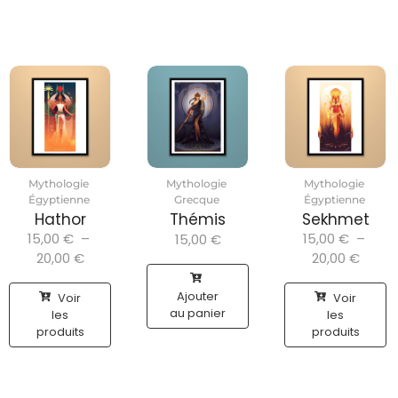
Mythologie
Mythologie
Mythologie
Égyptienne
Grecque
Égyptienne
Hathor
Thémis
Sekhmet
15,00
€
–
15,00
€
–
15,00
€
20,00
€
20,00
€
Ajouter
Voir
Voir
au panier
les
les
produits
produits