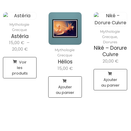
Mythologie
Grecque
Mythologie
Astéria
Grecque
,
15,00
€
–
Dorures
Niké – Dorure
20,00
€
Mythologie
Cuivre
Grecque
20,00
€
Hélios
Voir
les
15,00
€
produits
Ajouter
au panier
Ajouter
au panier