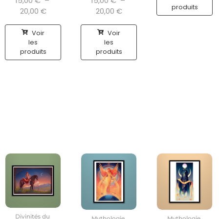
15,00
€
–
15,00
€
–
produits
20,00
€
20,00
€
Voir
Voir
les
les
produits
produits
Divinités du
Mythologie
Mythologie