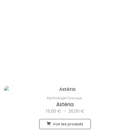
Mythologie Grecque
Astéria
15,00
€
–
20,00
€
Voir les produits