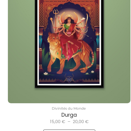
Divinités du Monde
Durga
15,00
€
–
20,00
€