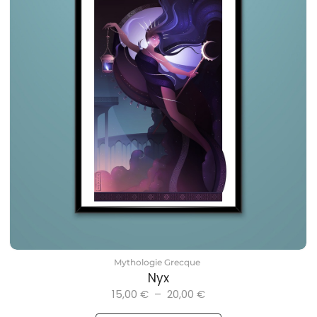
Mythologie Grecque
Nyx
15,00
€
–
20,00
€