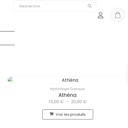
Mythologie Grecque
Athéna
15,00
€
–
20,00
€
Voir les produits