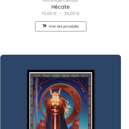
Mythologie Grecque
Hécate
15,00
€
–
20,00
€
Voir les produits