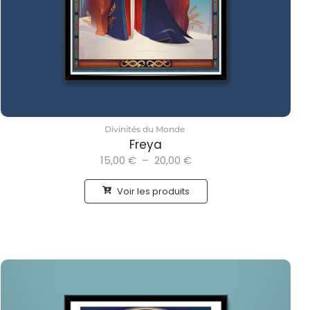
Divinités du Monde
Freya
15,00
€
–
20,00
€
Voir les produits