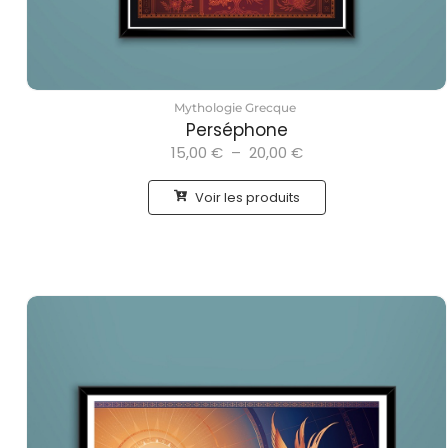
Mythologie Grecque
Perséphone
15,00
€
–
20,00
€
Voir les produits