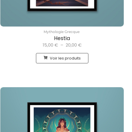
Mythologie Grecque
Hestia
15,00
€
–
20,00
€
Voir les produits