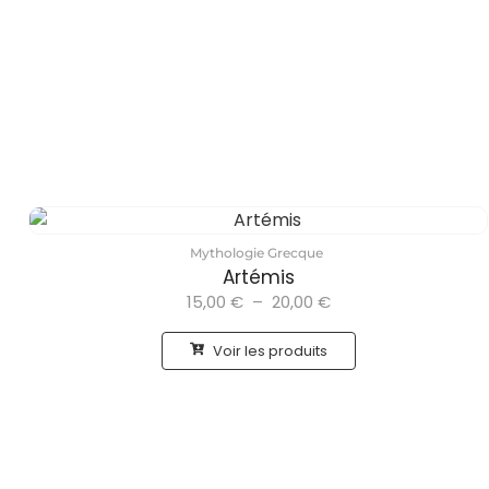
Mythologie Grecque
Artémis
15,00
€
–
20,00
€
Voir les produits