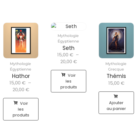
Mythologie
Égyptienne
Seth
15,00
€
–
20,00
€
Mythologie
Mythologie
Égyptienne
Grecque
Voir
Hathor
Thémis
les
15,00
€
–
15,00
€
produits
20,00
€
Ajouter
Voir
au panier
les
produits