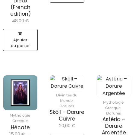
Dieux
(French
edition)
48,00
€
Ajouter
au panier
Divinités du
Monde
,
Mythologie
Dorures
Grecque
,
Sköll – Dorure
Dorures
Mythologie
Cuivre
Astéria –
Grecque
20,00
€
Dorure
Hécate
Argentée
15,00
€
–