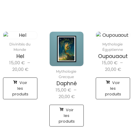
Divinités du
Mythologie
Monde
Égyptienne
Hel
Oupouaout
15,00
€
–
15,00
€
–
20,00
€
20,00
€
Mythologie
Grecque
Voir
Voir
Daphné
les
les
15,00
€
–
produits
produits
20,00
€
Voir
les
produits