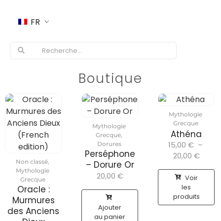
FR
Boutique
Mythologie
Grecque
Mythologie
Athéna
Grecque
,
15,00
€
–
Dorures
Perséphone
20,00
€
Non classé
,
– Dorure Or
Mythologie
20,00
€
Voir
Grecque
les
Oracle :
produits
Murmures
Ajouter
des Anciens
au panier