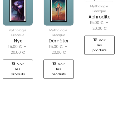
Mythologie
Grecque
Aphrodite
15,00
€
–
20,00
€
Mythologie
Mythologie
Grecque
Grecque
Voir
Nyx
Déméter
les
15,00
€
–
15,00
€
–
produits
20,00
€
20,00
€
Voir
Voir
les
les
produits
produits