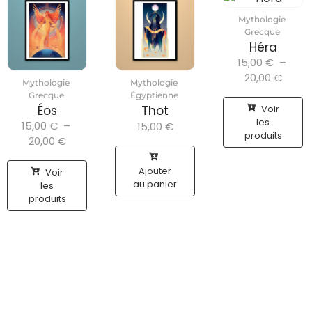
Mythologie
Grecque
Héra
15,00
€
–
20,00
€
Mythologie
Mythologie
Grecque
Égyptienne
Voir
Éos
Thot
les
15,00
€
–
15,00
€
produits
20,00
€
Ajouter
Voir
au panier
les
produits