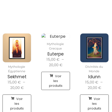
Mythologie
Grecque
Euterpe
15,00
€
–
20,00
€
Mythologie
Divinités du
Égyptienne
Monde
Voir
Sekhmet
Idunn
les
15,00
€
–
15,00
€
–
produits
20,00
€
20,00
€
Voir
Voir
les
les
produits
produits