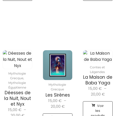
Contes et
Légendes
Mythologie
La Maison de
Grecque
,
Baba Yaga
Mythologie
Mythologie
Égyptienne
15,00
€
–
Grecque
Déesses de
20,00
€
Les Sirènes
la Nuit, Nout
15,00
€
–
et Nyx
Voir
20,00
€
15,00
€
–
les
20,00
€
produits