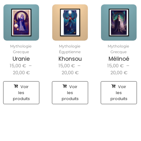
Mythologie
Mythologie
Mythologie
Grecque
Égyptienne
Grecque
Uranie
Khonsou
Mélinoé
15,00
€
–
15,00
€
–
15,00
€
–
20,00
€
20,00
€
20,00
€
Voir
Voir
Voir
les
les
les
produits
produits
produits