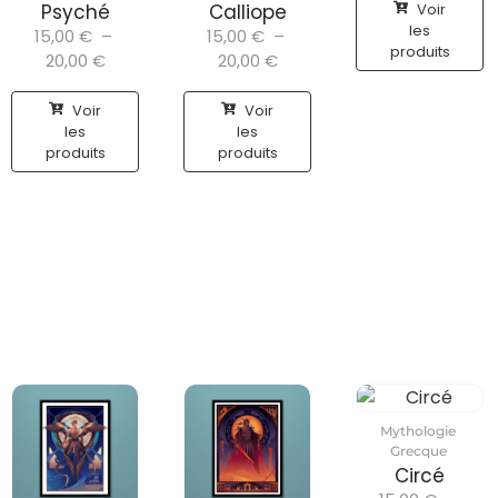
Voir
Psyché
Calliope
les
15,00
€
–
15,00
€
–
produits
20,00
€
20,00
€
Voir
Voir
les
les
produits
produits
Mythologie
Grecque
Circé