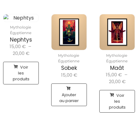
Mythologie
Égyptienne
Nephtys
15,00
€
–
20,00
€
Mythologie
Mythologie
Égyptienne
Égyptienne
Voir
Sobek
Maât
les
15,00
€
–
15,00
€
produits
20,00
€
Ajouter
Voir
au panier
les
produits