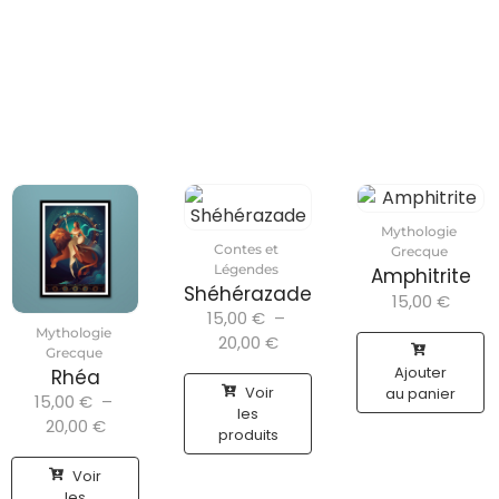
Mythologie
Contes et
Grecque
Légendes
Amphitrite
Shéhérazade
15,00
€
15,00
€
–
Mythologie
20,00
€
Grecque
Ajouter
Rhéa
Voir
au panier
15,00
€
–
les
20,00
€
produits
Voir
les