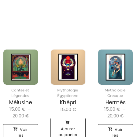
Contes et
Mythologie
Mythologie
Légendes
Égyptienne
Grecque
Mélusine
Khépri
Hermès
15,00
€
–
15,00
€
–
15,00
€
20,00
€
20,00
€
Ajouter
Voir
Voir
au panier
les
les