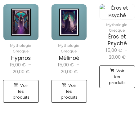
Mythologie
Grecque
Éros et
Psyché
Mythologie
Mythologie
15,00
€
–
Grecque
Grecque
20,00
€
Hypnos
Mélinoé
15,00
€
–
15,00
€
–
Voir
20,00
€
20,00
€
les
produits
Voir
Voir
les
les
produits
produits