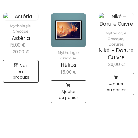
Mythologie
Grecque
Mythologie
Astéria
Grecque
,
15,00
€
–
Dorures
Niké – Dorure
20,00
€
Mythologie
Cuivre
Grecque
20,00
€
Hélios
Voir
les
15,00
€
produits
Ajouter
au panier
Ajouter
au panier