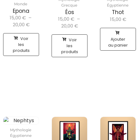
Monde
Grecque
Égyptienne
Epona
Éos
Thot
15,00
€
–
15,00
€
–
15,00
€
20,00
€
20,00
€
Voir
Ajouter
Voir
les
au panier
les
produits
produits
Mythologie
Égyptienne