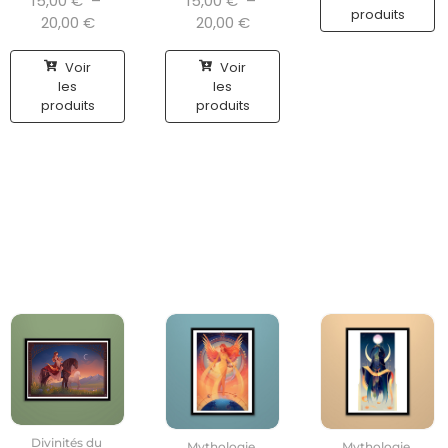
15,00
€
–
15,00
€
–
produits
20,00
€
20,00
€
Voir
Voir
les
les
produits
produits
Divinités du
Mythologie
Mythologie