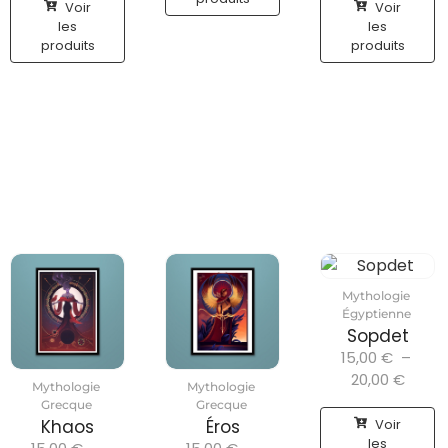
Voir
Voir
les
les
produits
produits
Mythologie
Égyptienne
Sopdet
15,00
€
–
20,00
€
Mythologie
Mythologie
Grecque
Grecque
Voir
Khaos
Éros
les