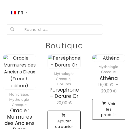
FR
Boutique
Mythologie
Grecque
Mythologie
Athéna
Grecque
,
15,00
€
–
Dorures
Perséphone
20,00
€
Non classé
,
– Dorure Or
Mythologie
20,00
€
Voir
Grecque
les
Oracle :
produits
Murmures
Ajouter
des Anciens
au panier