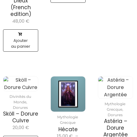
Dieux
(French
edition)
48,00
€
Ajouter
au panier
Divinités du
Monde
,
Mythologie
Dorures
Grecque
,
Sköll – Dorure
Dorures
Mythologie
Cuivre
Astéria –
Grecque
20,00
€
Dorure
Hécate
Argentée
15,00
€
–