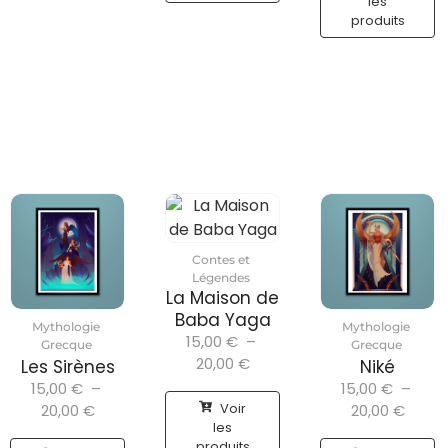
les
produits
Contes et
Légendes
La Maison de
Baba Yaga
Mythologie
Mythologie
15,00
€
–
Grecque
Grecque
20,00
€
Les Sirènes
Niké
15,00
€
–
15,00
€
–
Voir
20,00
€
20,00
€
les
produits