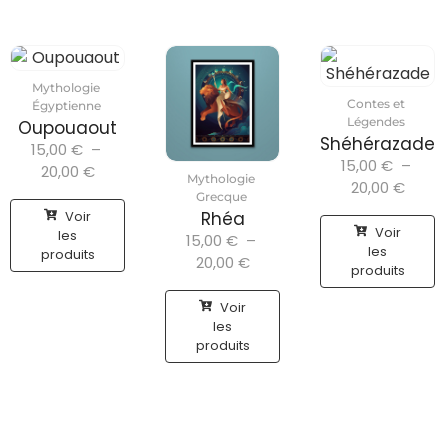
Mythologie
Contes et
Égyptienne
Légendes
Oupouaout
Shéhérazade
15,00
€
–
15,00
€
–
20,00
€
Mythologie
20,00
€
Grecque
Voir
Rhéa
Voir
les
15,00
€
–
les
produits
20,00
€
produits
Voir
les
produits