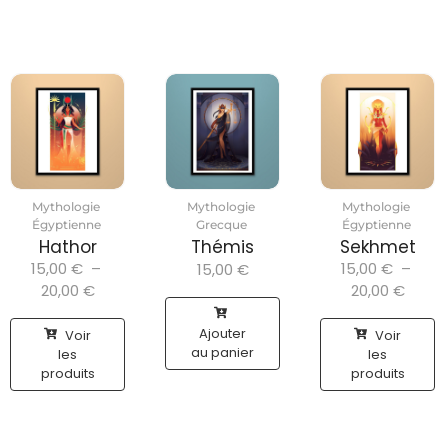
Mythologie
Mythologie
Mythologie
Égyptienne
Grecque
Égyptienne
Hathor
Thémis
Sekhmet
15,00
€
–
15,00
€
–
15,00
€
20,00
€
20,00
€
Ajouter
Voir
Voir
au panier
les
les
produits
produits