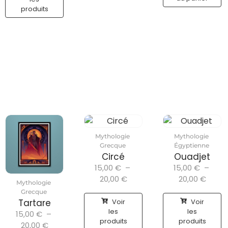
produits
Mythologie
Mythologie
Grecque
Égyptienne
Circé
Ouadjet
15,00
€
–
15,00
€
–
20,00
€
20,00
€
Mythologie
Grecque
Voir
Voir
Tartare
les
les
15,00
€
–
produits
produits
20,00
€