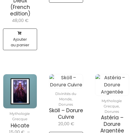
Dieux
(French
edition)
48,00
€
Ajouter
au panier
Divinités du
Monde
,
Mythologie
Dorures
Grecque
,
Sköll – Dorure
Dorures
Mythologie
Cuivre
Astéria –
Grecque
20,00
€
Dorure
Hécate
Argentée
15,00
€
–