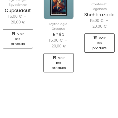
Contes et
Égyptienne
Légendes
Oupouaout
Shéhérazade
15,00
€
–
15,00
€
–
20,00
€
Mythologie
20,00
€
Grecque
Voir
Rhéa
Voir
les
15,00
€
–
les
produits
20,00
€
produits
Voir
les
produits