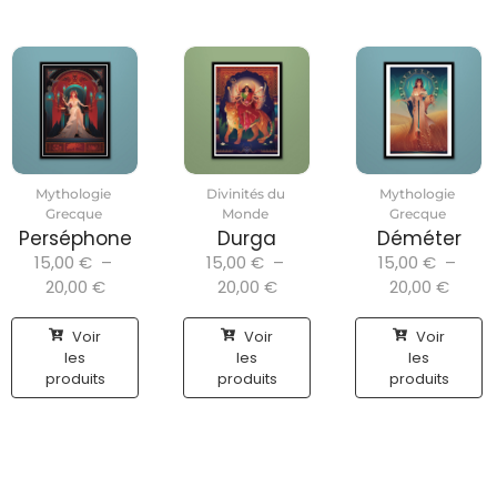
Mythologie
Divinités du
Mythologie
Grecque
Monde
Grecque
Perséphone
Durga
Déméter
15,00
€
–
15,00
€
–
15,00
€
–
20,00
€
20,00
€
20,00
€
Voir
Voir
Voir
les
les
les
produits
produits
produits