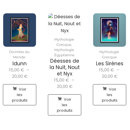
Mythologie
Grecque
,
Mythologie
Divinités du
Mythologie
Égyptienne
Monde
Grecque
Déesses de
Idunn
Les Sirènes
la Nuit, Nout
15,00
€
–
15,00
€
–
et Nyx
20,00
€
20,00
€
15,00
€
–
20,00
€
Voir
Voir
les
les
Voir
produits
produits
les
produits