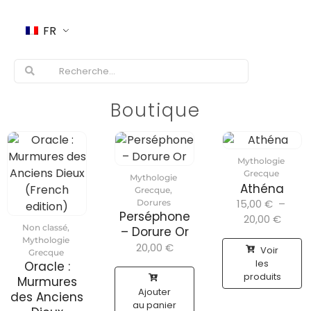
FR
Boutique
Mythologie
Grecque
Mythologie
Athéna
Grecque
,
15,00
€
–
Dorures
Perséphone
20,00
€
Non classé
,
– Dorure Or
Mythologie
20,00
€
Voir
Grecque
les
Oracle :
produits
Murmures
Ajouter
des Anciens
au panier