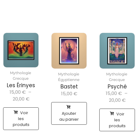
Mythologie
Mythologie
Mythologie
Grecque
Égyptienne
Grecque
Les Érinyes
Bastet
Psyché
15,00
€
–
15,00
€
–
15,00
€
20,00
€
20,00
€
Voir
Ajouter
Voir
les
au panier
les
produits
produits