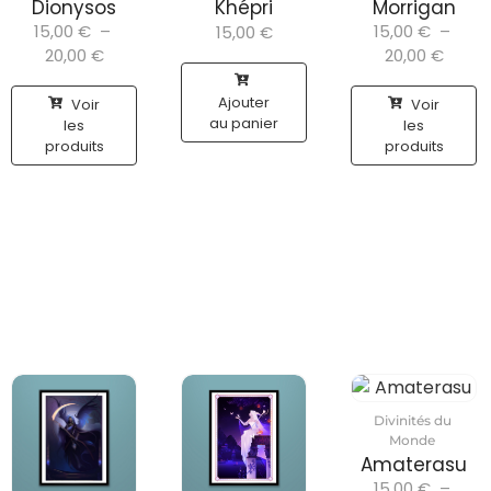
Dionysos
Khépri
Morrigan
15,00
€
–
15,00
€
–
15,00
€
20,00
€
20,00
€
Ajouter
Voir
Voir
au panier
les
les
produits
produits
Divinités du
Monde
Amaterasu
15,00
€
–