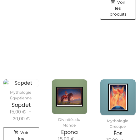
Voir
les
produits
Mythologie
Égyptienne
Sopdet
15,00
€
–
20,00
€
Divinités du
Mythologie
Monde
Grecque
Epona
Voir
Éos
les
15,00
€
–