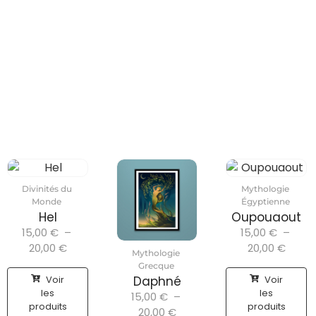
Divinités du
Mythologie
Monde
Égyptienne
Hel
Oupouaout
15,00
€
–
15,00
€
–
20,00
€
20,00
€
Mythologie
Grecque
Voir
Voir
Daphné
les
les
15,00
€
–
produits
produits
20,00
€