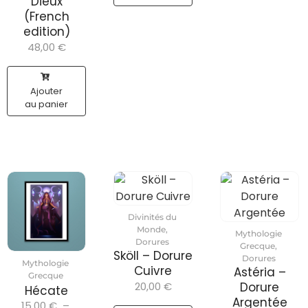
Dieux
(French
edition)
48,00
€
Ajouter
au panier
Divinités du
Monde
,
Mythologie
Dorures
Grecque
,
Sköll – Dorure
Dorures
Mythologie
Cuivre
Astéria –
Grecque
20,00
€
Dorure
Hécate
Argentée
15,00
€
–