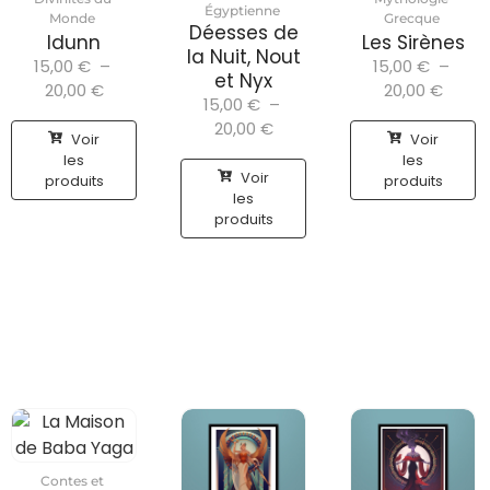
Égyptienne
Monde
Grecque
Déesses de
Idunn
Les Sirènes
la Nuit, Nout
15,00
€
–
15,00
€
–
et Nyx
20,00
€
20,00
€
15,00
€
–
20,00
€
Voir
Voir
les
les
Voir
produits
produits
les
produits
Contes et