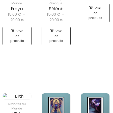
Monde
Grecque
Voir
Freya
Séléné
les
15,00
€
–
15,00
€
–
produits
20,00
€
20,00
€
Voir
Voir
les
les
produits
produits
Divinités du
Monde