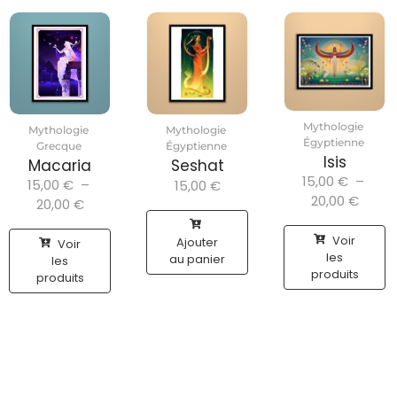
Mythologie
Mythologie
Mythologie
Égyptienne
Grecque
Égyptienne
Isis
Macaria
Seshat
15,00
€
–
15,00
€
–
15,00
€
20,00
€
20,00
€
Voir
Ajouter
Voir
les
au panier
les
produits
produits