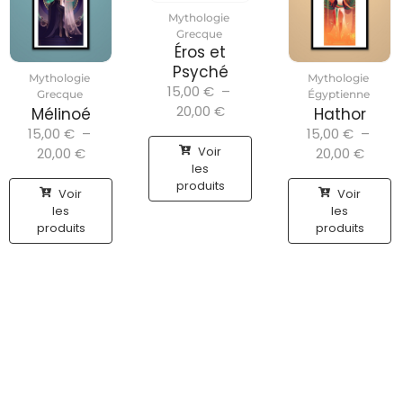
Mythologie
Grecque
Éros et
Psyché
Mythologie
Mythologie
15,00
€
–
Grecque
Égyptienne
20,00
€
Mélinoé
Hathor
15,00
€
–
15,00
€
–
Voir
20,00
€
20,00
€
les
produits
Voir
Voir
les
les
produits
produits