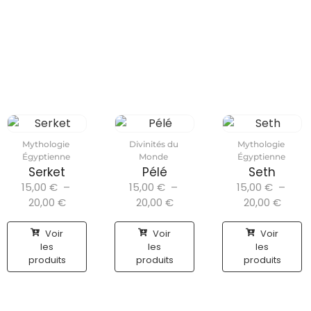
Mythologie
Divinités du
Mythologie
Égyptienne
Monde
Égyptienne
Serket
Pélé
Seth
15,00
€
–
15,00
€
–
15,00
€
–
20,00
€
20,00
€
20,00
€
Voir
Voir
Voir
les
les
les
produits
produits
produits