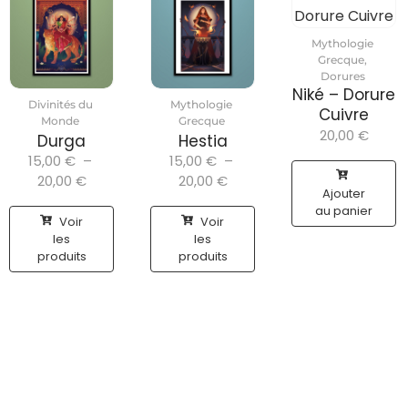
Mythologie
Grecque
,
Dorures
Niké – Dorure
Divinités du
Mythologie
Cuivre
Monde
Grecque
20,00
€
Durga
Hestia
15,00
€
–
15,00
€
–
20,00
€
20,00
€
Ajouter
au panier
Voir
Voir
les
les
produits
produits