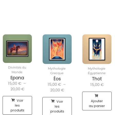
Divinités du
Mythologie
Mythologie
Monde
Grecque
Égyptienne
Epona
Éos
Thot
15,00
€
–
15,00
€
–
15,00
€
20,00
€
20,00
€
Voir
Ajouter
Voir
les
au panier
les
produits
produits