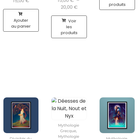
15,00
€
–
15,00
€
produits
20,00
€
Ajouter
Voir
au panier
les
produits
Mythologie
Grecque
,
Mythologie
Divinités du
Mythologie