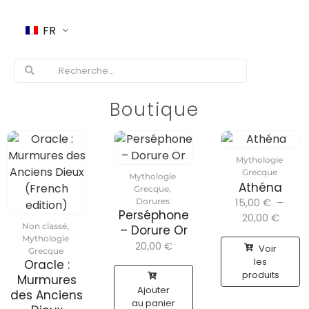
FR
Boutique
Mythologie
Grecque
Mythologie
Athéna
Grecque
,
15,00
€
–
Dorures
Perséphone
20,00
€
Non classé
,
– Dorure Or
Mythologie
20,00
€
Voir
Grecque
les
Oracle :
produits
Murmures
Ajouter
des Anciens
au panier