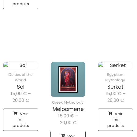
produits
Deities of the
Egyptian
World
Mythology
Sol
Serket
15,00
€
–
15,00
€
–
20,00
€
20,00
€
Greek Mythology
Melpomene
Voir
Voir
15,00
€
–
les
les
20,00
€
produits
produits
Voir