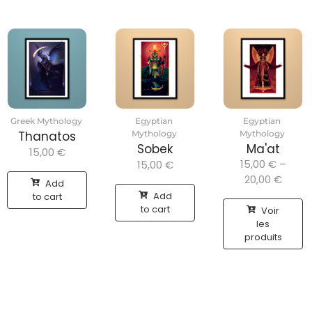
Greek Mythology
Egyptian
Egyptian
Thanatos
Mythology
Mythology
Sobek
Ma'at
15,00
€
15,00
€
–
15,00
€
20,00
€
Add
Add
to cart
to cart
Voir
les
produits