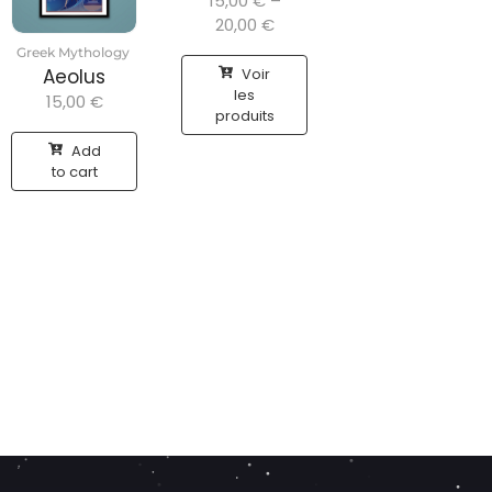
15,00
€
–
20,00
€
Greek Mythology
Voir
Aeolus
les
15,00
€
produits
Add
to cart