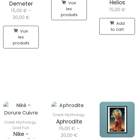
Helios
Voir
Demeter
les
15,00
€
15,00
€
–
produits
20,00
€
Add
to cart
Voir
les
produits
Greek Mythology
Aphrodite
Greek Mythology
,
15,00
€
–
Gold Foil
Nike -
20,00
€