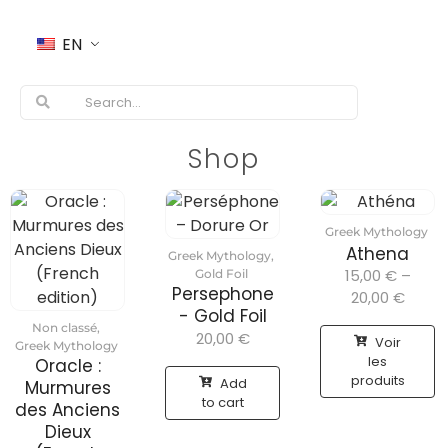
EN
Shop
Greek Mythology
Athena
Greek Mythology
,
15,00
€
–
Gold Foil
Persephone
20,00
€
- Gold Foil
Non classé
,
20,00
€
Voir
Greek Mythology
les
Oracle :
produits
Add
Murmures
to cart
des Anciens
Dieux