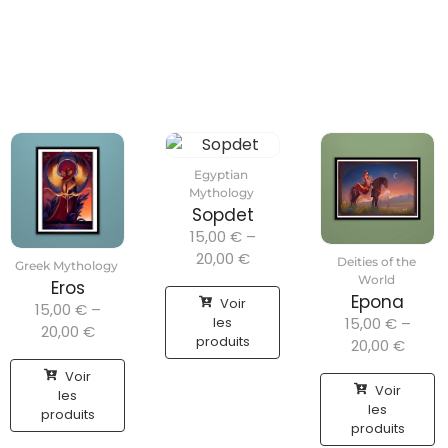
Egyptian
Mythology
Sopdet
15,00
€
–
20,00
€
Deities of the
Greek Mythology
World
Eros
Epona
Voir
15,00
€
–
les
15,00
€
–
20,00
€
produits
20,00
€
Voir
Voir
les
les
produits
produits