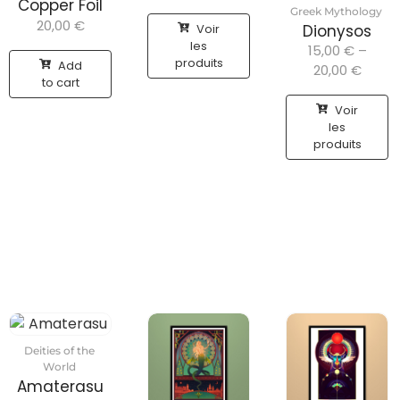
Copper Foil
Greek Mythology
20,00
€
Voir
Dionysos
les
15,00
€
–
produits
Add
20,00
€
to cart
Voir
les
produits
Deities of the
World
Amaterasu