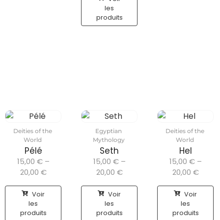
les
produits
Deities of the
Egyptian
Deities of the
World
Mythology
World
Pélé
Seth
Hel
15,00
€
–
15,00
€
–
15,00
€
–
20,00
€
20,00
€
20,00
€
Voir
Voir
Voir
les
les
les
produits
produits
produits