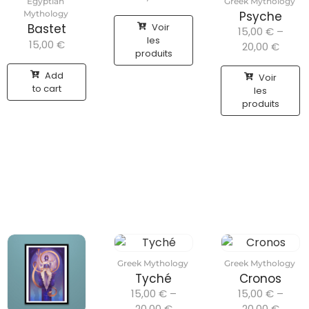
Egyptian
Greek Mythology
Mythology
Psyche
Voir
Bastet
15,00
€
–
les
15,00
€
20,00
€
produits
Add
Voir
to cart
les
produits
Greek Mythology
Greek Mythology
Tyché
Cronos
15,00
€
–
15,00
€
–
20,00
€
20,00
€