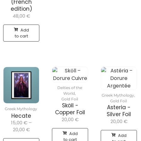
(French
edition)
48,00
€
Add
to cart
Deities of the
World
,
Greek Mythology
,
Gold Foil
Gold Foil
Sköll -
Asteria -
Greek Mythology
Copper Foil
Silver Foil
Hecate
20,00
€
20,00
€
15,00
€
–
20,00
€
Add
Add
to cart