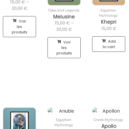
15,00
€
–
20,00
€
Tales and Legends
Egyptian
Melusine
Mythology
Voir
Khepri
15,00
€
–
les
15,00
€
20,00
€
produits
Add
Voir
to cart
les
produits
Egyptian
Greek Mythology
Mythology
Apollo