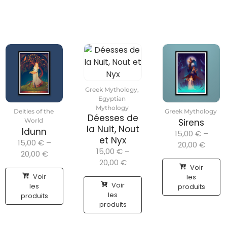
Greek Mythology
,
Egyptian
Mythology
Deities of the
Greek Mythology
Déesses de
World
Sirens
la Nuit, Nout
Idunn
15,00
€
–
et Nyx
15,00
€
–
20,00
€
15,00
€
–
20,00
€
20,00
€
Voir
Voir
les
Voir
les
produits
les
produits
produits