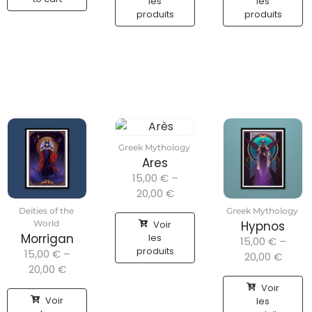
les
les
produits
produits
Greek Mythology
Ares
15,00
€
–
20,00
€
Deities of the
Greek Mythology
Voir
World
Hypnos
Morrigan
les
15,00
€
–
produits
15,00
€
–
20,00
€
20,00
€
Voir
Voir
les