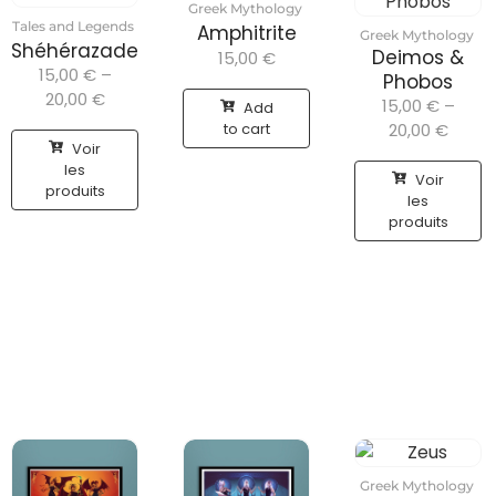
Greek Mythology
Tales and Legends
Amphitrite
Greek Mythology
Shéhérazade
Deimos &
15,00
€
15,00
€
–
Phobos
20,00
€
15,00
€
–
Add
to cart
20,00
€
Voir
les
Voir
produits
les
produits
Greek Mythology