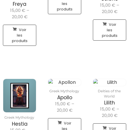
Freya
les
15,00
€
–
produits
15,00
€
–
20,00
€
20,00
€
Voir
Voir
les
les
produits
produits
Greek Mythology
Deities of the
Apollo
World
Lilith
15,00
€
–
15,00
€
–
20,00
€
20,00
€
Greek Mythology
Voir
Hestia
Voir
les