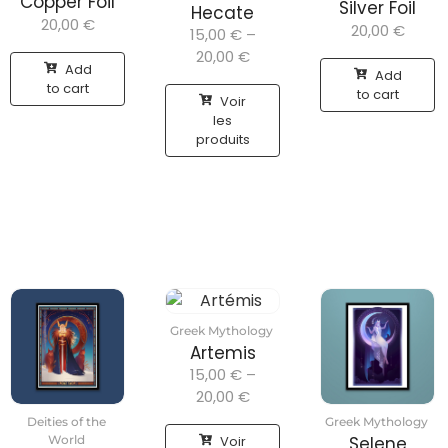
Copper Foil
Silver Foil
Hecate
20,00
€
20,00
€
15,00
€
–
20,00
€
Add
Add
to cart
to cart
Voir
les
produits
Greek Mythology
Artemis
15,00
€
–
20,00
€
Deities of the
Greek Mythology
Voir
World
Selene