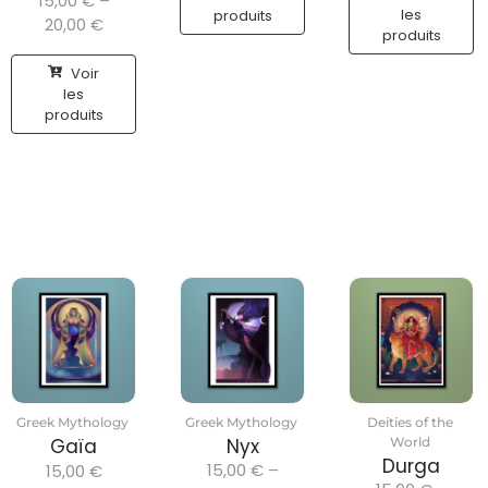
15,00
€
–
les
produits
20,00
€
produits
Voir
les
produits
Greek Mythology
Greek Mythology
Deities of the
Gaïa
Nyx
World
Durga
15,00
€
–
15,00
€