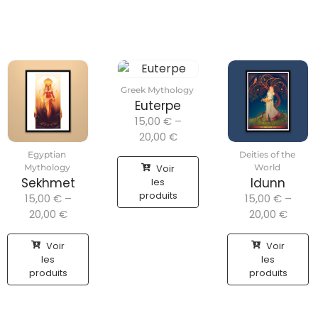
Greek Mythology
Euterpe
15,00
€
–
20,00
€
Egyptian
Deities of the
Voir
Mythology
World
Sekhmet
Idunn
les
produits
15,00
€
–
15,00
€
–
20,00
€
20,00
€
Voir
Voir
les
les
produits
produits