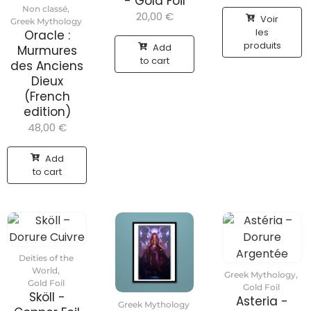
- Gold Foil
Non classé
,
20,00
€
Voir
Greek Mythology
les
Oracle :
produits
Add
Murmures
to cart
des Anciens
Dieux
(French
edition)
48,00
€
Add
to cart
Deities of the
World
,
Greek Mythology
,
Gold Foil
Gold Foil
Sköll -
Asteria -
Greek Mythology