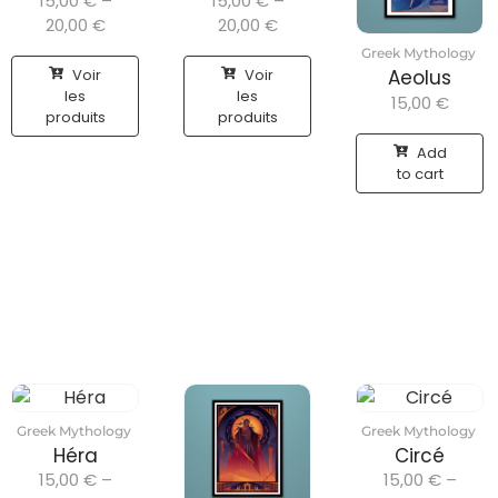
15,00
€
–
15,00
€
–
20,00
€
20,00
€
Greek Mythology
Voir
Voir
Aeolus
les
les
15,00
€
produits
produits
Add
to cart
Greek Mythology
Greek Mythology
Héra
Circé
15,00
€
–
15,00
€
–