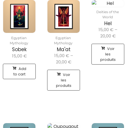
Deities of the
World
Hel
15,00
€
–
20,00
€
Egyptian
Egyptian
Mythology
Mythology
Voir
Sobek
Ma'at
les
15,00
€
–
15,00
€
produits
20,00
€
Add
to cart
Voir
les
produits