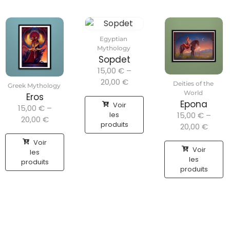
Egyptian
Mythology
Sopdet
15,00
€
–
20,00
€
Deities of the
Greek Mythology
World
Eros
Epona
Voir
15,00
€
–
les
15,00
€
–
20,00
€
produits
20,00
€
Voir
Voir
les
les
produits
produits